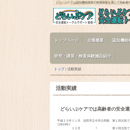
どらいぶケアは認知機能検査の模擬体験を通して高齢者
トップページ
企業概要
認知機能
研究・講習・検査体験施設紹介
トップ
›
活動実績
活動実績
どらいぶケアでは高齢者の安全運
平成２５年１１月　浜田市立今市公民館　第１回元気で
(2013年)

　　　　　１２月　　　　　〃　　　　　第２回元気で