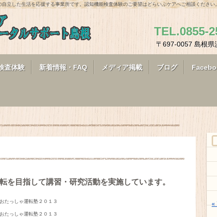
の自立した生活を応援する事業所です。認知機能検査体験のご要望はどらいぶケアへご相談ください
TEL.0855-2
〒697-0057 
検査体験
新着情報・FAQ
メディア掲載
ブログ
Facebo
転を目指して講習・研究活動を実施しています。
おたっしゃ運転塾２０１３

«
おたっしゃ運転塾２０１３
